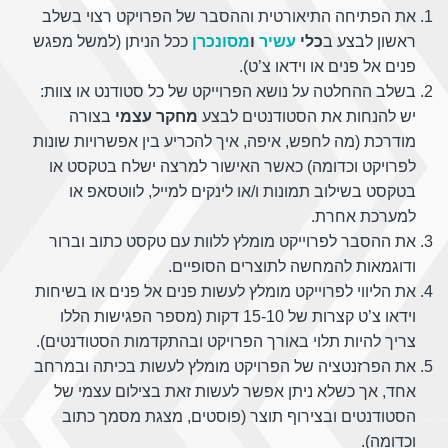
את הפתיחה התיאורטית וההסבר של הפרויקט רצוי בשלב
ראשון לבצע ב
כלי
עשיר
ו
מסונכרן
ככל הניתן (למשל מפגש
פנים אל פנים או וידאו צ’ט).
בשלב ההחלטה על נושא הפרוייקט של כל סטודנט או צוות:
יש להנחות את הסטודנטים לבצע
מחקר עצמי
בצורה
מודרכת (מה לחפש, איפה, איך להכריע בין אפשרויות שונות
לפרויקט וכדומה) כאשר האישור למרצה ישלח בטקסט או
בטקסט בשילוב תמונות ו/או לינקים למייל, לווטסאפ או
למערכת אחרת.
את ההסבר לפרוייקט מומלץ ללוות עם טקסט כתוב וברור
ודוגמאות להמחשה לתוצרים הסופיים.
את הליווי לפרוייקט מומלץ לעשות פנים אל פנים או בשיחות
וידאו צ’ט קצרות של 15-10 דקות (מספר הפגישות הללו
צריך להיות תלוי באורך הפרויקט ובהתקדמות הסטודנטים).
את הפרזנטציה של הפרויקט מומלץ לעשות בכיתה ובמרחב
אחד, אך כשלא ניתן אפשר לעשות זאת בצילום עצמי של
הסטודנטים ובצירוף תוצר (פוסטים, מצגת מסמך כתוב
וכדומה).