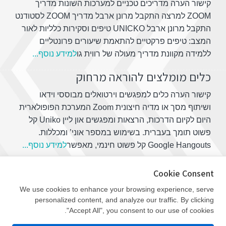
קישור הערה מדריכים טכניים למערכות השונות מדריך
ZOOM למרצה התקבל מרונן ארבל מדריך ZOOM לסטודנט
התקבל מרונן ארבל UNICKO טיפים וסקירות כלליות לאור
המצב: טיפים פרקטיים להתאמת שיעורים פרונטליים
ללמידה מקוונת מדריך מעולה של רווית גו
למידע נוסף...
כלים מומלצים להוראה מרחוק
קישור הערה כלים למפגשים וירטואלים מבוססי וידאו
ושיתוף מסך או מדיה חיצונית Zoom המערכת הפופולארית
היום לקיום הדרכות, הרצאות ומפגשים און ליין Uniko קל
פשוט תומך בעברית. בשימוש במספר אוני’ ומכללות.
Google Hangouts קל פשוט חינמי, מאפשר
למידע נוסף...
Cookie Consent
We use cookies to enhance your browsing experience, serve
personalized content, and analyze our traffic. By clicking
|
|
|
|
דף הבית
קורסים דיגיטליים
הכל על למידה מרחוק
הזמנת הרצאה, הדרכה וייעוץ
על
"Accept All", you consent to our use of cookies.
|
ד"ר אוהד שקד
מפת האתר