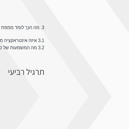
3. מה הנך לומד ממפת תנועות העכבר הנ”ל?
3.1 איזה אינטראקציה מקבלים התפריטים השונים בעמוד זה? לפי מפת חום זו, איזה תוכן נכון שיופיע בתפריט העליון/ השמאלי והעליון?
3.2 מה המשמעות של סדר התכנים בכל אחד מהתפריטים – מבחינת הקשב ואינטראצקיה של המשתמשים?
תרגיל רביעי