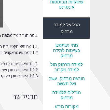
שיווקיות מבוססות
אינטרנט
הכל על למידה
מרחוק
1.מה הנך לומד ממפת חום ולחיצות זאת?
מתי נשתמש
1.1 מה היא הקטגוריה המושכת ביותר באתר?
בשיטות למידה
1.2 כמה אינטראקציה יוצר התוכן העיקרי בעמוד?
מרחוק
1.2.1 האם ניתוח זה מביא אותך לחשוב על שינויים אפשריים בו?
למידה מרחוק מול
למידה מקרוב
1.2.2 האם יש תוכן שמפריע להעברת המסר המרכזי בעמוד?
1.2.3 האם לתוכן העיקרי בעמוד יש הנעה ברורה לפעולה?
הוראה מרחוק- עשה
ואל תעשה
מודלים ללמידה
תרגיל שני
מרחוק
מקורות מידע